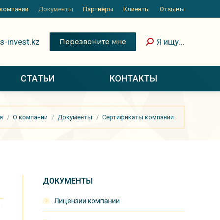
 компании
Документы
Партнёры
Клиенты
Отзывы
s-invest.kz
Я ищу...
Перезвоните мне
СТАТЬИ
КОНТАКТЫ
:
я
О компании
Документы
Сертификаты компании
ДОКУМЕНТЫ
Лицензии компании