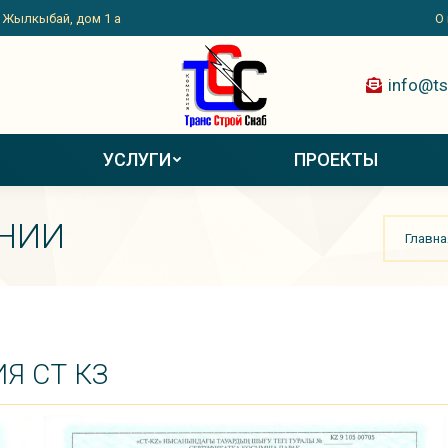
. Жылкыбай, дом 1 а
О
info@ts
УСЛУГИ
ПРОЕКТЫ
Вы здесь
НИИ
Главна
Я СТ КЗ