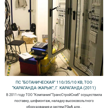
ПС “БОТАНИЧЕСКАЯ” 110/35/10 КВ, ТОО
“КАРАГАНДА-ЖАРЫК”, Г. КАРАГАНДА (2011)
В 2011 году ТОО “Компания”ТрансСтройСнаб” осуществила
поставку, шефмонтаж, наладку высоковольтного
оборудования и систем РЗиА для…