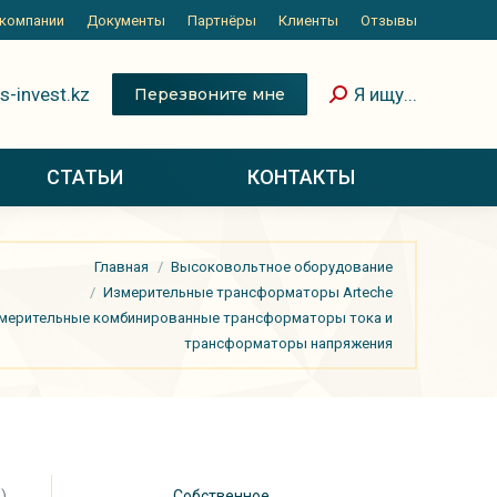
 компании
Документы
Партнёры
Клиенты
Отзывы
s-invest.kz
Я ищу...
Перезвоните мне
СТАТЬИ
КОНТАКТЫ
Главная
Высоковольтное оборудование
Измерительные трансформаторы Arteche
мерительные комбинированные трансформаторы тока и
трансформаторы напряжения
)
Собственное