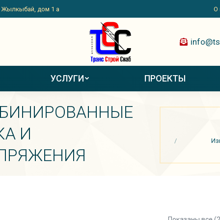
. Жылкыбай, дом 1 а
О
info@ts
УСЛУГИ
ПРОЕКТЫ
МБИНИРОВАННЫЕ
Вы здесь:
КА И
Из
ПРЯЖЕНИЯ
Показаны все (2