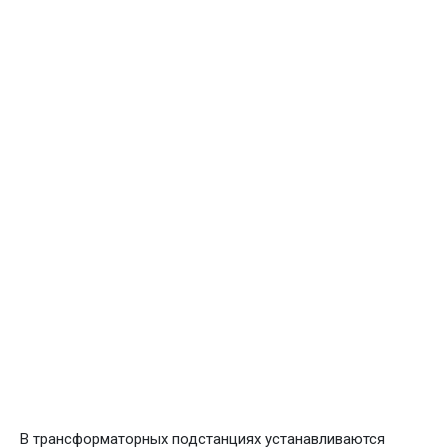
КТПН-25, 40, 63/10(6)/0,4
КТПН-400, 630/10(6)/0,4
В трансформаторных подстанциях устанавливаются