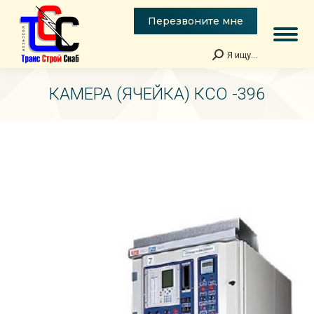
Перезвоните мне
Я ищу...
Поиск:
КАМЕРА (ЯЧЕЙКА) КСО -396
Вы здесь: