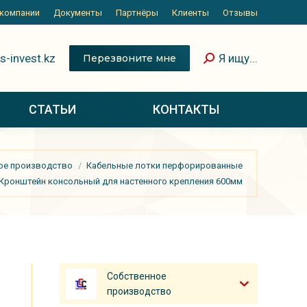
 компании
 компании
Документы
Документы
Партнёры
Партнёры
Клиенты
Клиенты
Отзывы
Отзывы
СТАТЬИ
КОНТАКТЫ
s-invest.kz
Я ищу...
Перезвоните мне
СТАТЬИ
КОНТАКТЫ
ое производство
Кабельные лотки перфорированные
Кронштейн консольный для настенного крепления 600мм
Собственное
производство