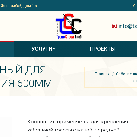
. Жылкыбай, дом 1 а
. Жылкыбай, дом 1 а
О
О
УСЛУГИ
ПРОЕКТЫ
info@ts
УСЛУГИ
ПРОЕКТЫ
НЫЙ ДЛЯ
Вы здесь:
Главная
Собственн
НИЯ 600ММ
Кронштейн применяется для крепления
кабельной трассы с малой и средней