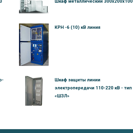
0
Шкаф металлический 300х200х100
КРН -6 (10) кВ линия
о-
Шкаф защиты линии
электропередачи 110-220 кВ - тип
«ШЗЛ»