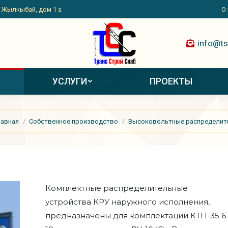
. Жылкыбай, дом 1 а
. Жылкыбай, дом 1 а
О
О
УСЛУГИ
ПРОЕКТЫ
info@ts
УСЛУГИ
ПРОЕКТЫ
десь:
лавная
Собственное производство
Высоковольтные распределител
Комплектные распределительные
устройства КРУ наружного исполнения,
предназначены для комплектации КТП-35 6