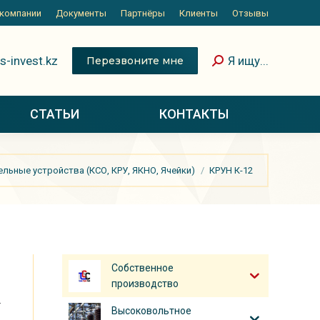
 компании
 компании
Документы
Документы
Партнёры
Партнёры
Клиенты
Клиенты
Отзывы
Отзывы
СТАТЬИ
КОНТАКТЫ
s-invest.kz
Я ищу...
Перезвоните мне
СТАТЬИ
КОНТАКТЫ
ьные устройства (КСО, КРУ, ЯКНО, Ячейки)
КРУН К-12
Собственное
производство
-
Высоковольтное