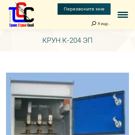
Перезвоните мне
Я ищу...
Поиск:
КРУН К-204 ЭП
Вы здесь: