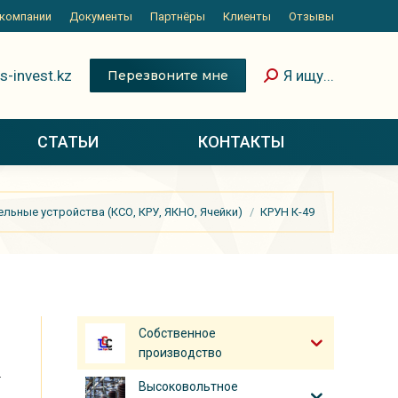
 компании
Документы
Партнёры
Клиенты
Отзывы
s-invest.kz
Я ищу...
Перезвоните мне
СТАТЬИ
КОНТАКТЫ
ьные устройства (КСО, КРУ, ЯКНО, Ячейки)
КРУН К-49
Собственное
производство
-
Высоковольтное