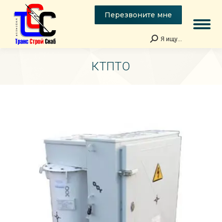
Перезвоните мне
Я ищу...
Поиск:
КТПТО
Вы здесь: