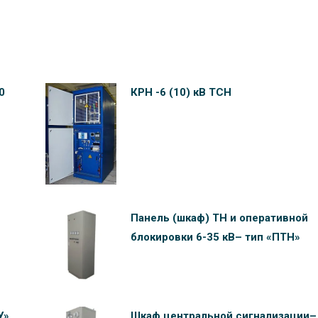
0
КРН -6 (10) кВ ТСН
Панель (шкаф) ТН и оперативной
блокировки 6-35 кВ– тип «ПТН»
У»
Шкаф центральной сигнализации–