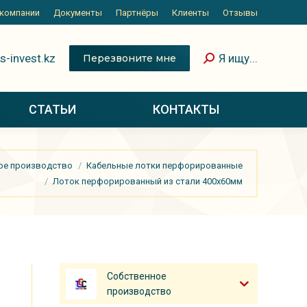
 компании
Документы
Партнёры
Клиенты
Отзывы
s-invest.kz
Я ищу...
Перезвоните мне
СТАТЬИ
КОНТАКТЫ
ое производство
Кабельные лотки перфорированные
Лоток перфорированный из стали 400х60мм
Собственное
производство