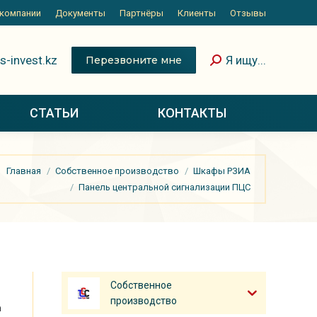
 компании
Документы
Партнёры
Клиенты
Отзывы
s-invest.kz
Я ищу...
Перезвоните мне
СТАТЬИ
КОНТАКТЫ
Главная
Собственное производство
Шкафы РЗИА
Панель центральной сигнализации ПЦС
Собственное
производство
а