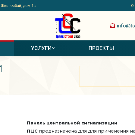
. Жылкыбай, дом 1 а
О
info@ts
УСЛУГИ
ПРОЕКТЫ
Й
Вы здесь:
Панель центральной сигнализации
ПЦС
предназначена для для применения н