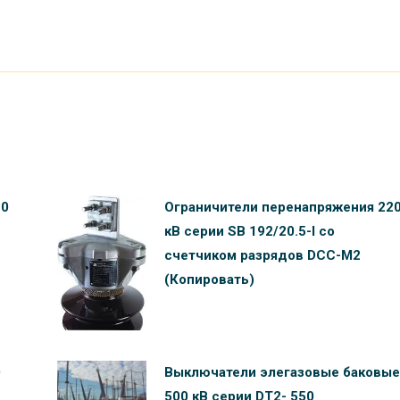
10
Ограничители перенапряжения 22
кВ серии SB 192/20.5-I со
счетчиком разрядов DCC-M2
(Копировать)
0
Выключатели элегазовые баковые
500 кВ серии DT2- 550