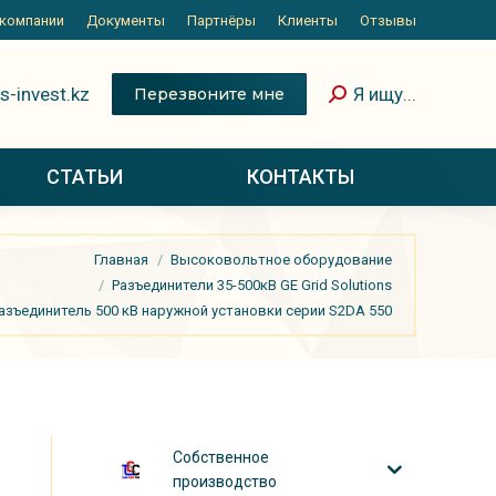
 компании
Документы
Партнёры
Клиенты
Отзывы
s-invest.kz
Я ищу...
Перезвоните мне
СТАТЬИ
КОНТАКТЫ
Главная
Высоковольтное оборудование
Разъединители 35-500кВ GE Grid Solutions
азъединитель 500 кВ наружной установки серии S2DA 550
Собственное
производство