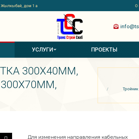
. Жылкыбай, дом 1 а
О
info@ts
УСЛУГИ
ПРОЕКТЫ
ТКА 300Х40ММ,
Вы здесь:
 300Х70ММ,
Тройник
Для изменения направления кабельных