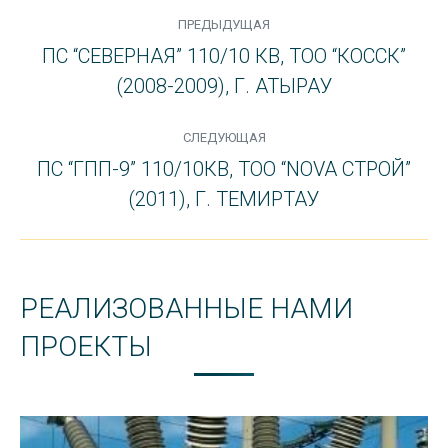
PROJECT
ПРЕДЫДУЩАЯ
NAVIGATION
ПС “СЕВЕРНАЯ” 110/10 КВ, ТОО “КОССК”
Previous
(2008-2009), Г. АТЫРАУ
project:
СЛЕДУЮЩАЯ
ПС “ГПП-9” 110/10КВ, ТОО “NOVA СТРОЙ”
Next
(2011), Г. ТЕМИРТАУ
project:
РЕАЛИЗОВАННЫЕ НАМИ
ПРОЕКТЫ