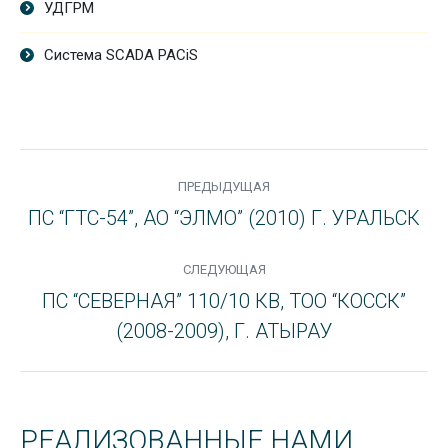
УДГРМ
Система SCADA PACiS
PROJECT
ПРЕДЫДУЩАЯ
NAVIGATION
ПС “ГТС-54”, АО “ЭЛМО” (2010) Г. УРАЛЬСК
Previous
project:
СЛЕДУЮЩАЯ
ПС “СЕВЕРНАЯ” 110/10 КВ, ТОО “КОССК”
Next
(2008-2009), Г. АТЫРАУ
project:
РЕАЛИЗОВАННЫЕ НАМИ