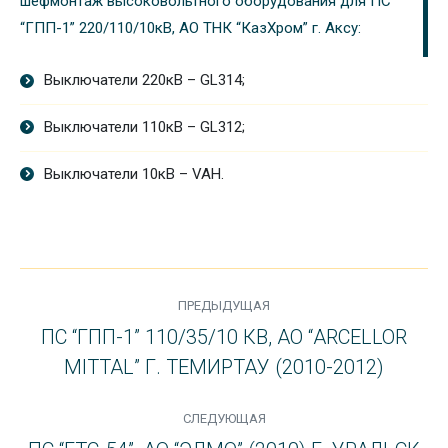
шефмонтаж высоковольтного оборудования для ПС
“ГПП-1” 220/110/10кВ, АО ТНК “КазХром” г. Аксу:
Выключатели 220кВ – GL314;
Выключатели 110кВ – GL312;
Выключатели 10кВ – VAH.
PROJECT
ПРЕДЫДУЩАЯ
NAVIGATION
ПС “ГПП-1” 110/35/10 КВ, АО “ARCELLOR
Previous
MITTAL” Г. ТЕМИРТАУ (2010-2012)
project:
СЛЕДУЮЩАЯ
Next