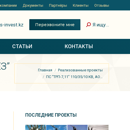
 компании
Документы
Партнёры
Клиенты
Отзывы
s-invest.kz
Я ищу...
Перезвоните мне
СТАТЬИ
КОНТАКТЫ
З”
Вы здесь:
Главная
Реализованные проекты
ПС “ТРП-7,11” 110/35/10 КВ, АО…
ПОСЛЕДНИЕ ПРОЕКТЫ