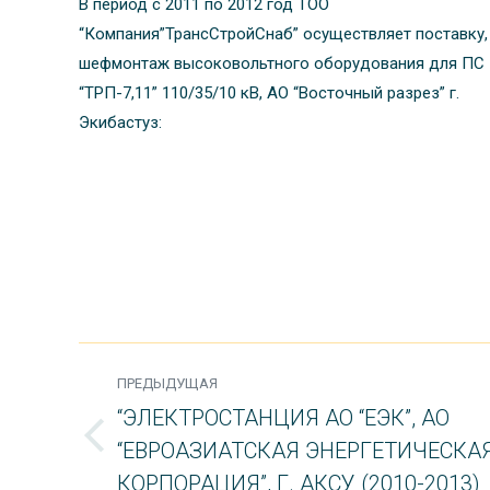
В период с 2011 по 2012 год ТОО
“Компания”ТрансСтройСнаб” осуществляет поставку,
шефмонтаж высоковольтного оборудования для ПС
“ТРП-7,11” 110/35/10 кВ, АО “Восточный разрез” г.
Экибастуз:
PROJECT
ПРЕДЫДУЩАЯ
NAVIGATION
“ЭЛЕКТРОСТАНЦИЯ АО “ЕЭК”, АО
“ЕВРОАЗИАТСКАЯ ЭНЕРГЕТИЧЕСКА
Previous
project:
КОРПОРАЦИЯ”, Г. АКСУ (2010-2013)