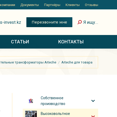
 компании
Документы
Партнёры
Клиенты
Отзывы
s-invest.kz
Я ищу...
Перезвоните мне
СТАТЬИ
КОНТАКТЫ
тельные трансформаторы Arteche
Arteche для товара
Собственное
производство
-
Высоковольтное