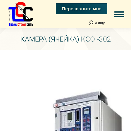
Перезвоните мне
Я ищу...
Поиск:
КАМЕРА (ЯЧЕЙКА) КСО -302
Вы здесь: