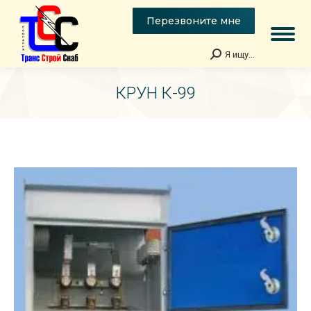
Перезвоните мне
Я ищу...
Поиск:
КРУН К-99
Вы здесь: