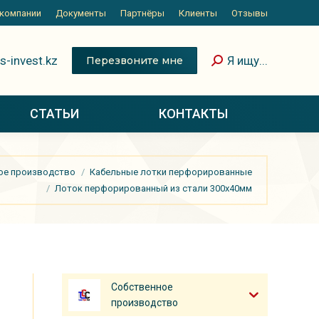
 компании
Документы
Партнёры
Клиенты
Отзывы
s-invest.kz
Я ищу...
Перезвоните мне
СТАТЬИ
КОНТАКТЫ
ое производство
Кабельные лотки перфорированные
Лоток перфорированный из стали 300х40мм
Собственное
производство