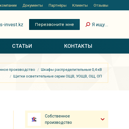
 компании
Документы
Партнёры
Клиенты
Отзывы
s-invest.kz
Я ищу...
Перезвоните мне
СТАТЬИ
КОНТАКТЫ
нное производство
Шкафы распределительные 0,4 кВ
Щитки осветительные серии ОЩВ, УОЩВ, ОЩ, ОП
Собственное
производство