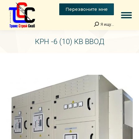
Перезвоните мне
Я ищу...
Поиск:
КРН -6 (10) КВ ВВОД
Вы здесь: