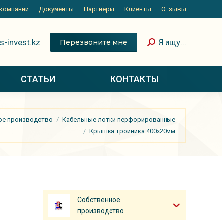
 компании
Документы
Партнёры
Клиенты
Отзывы
s-invest.kz
Я ищу...
Перезвоните мне
СТАТЬИ
КОНТАКТЫ
ое производство
Кабельные лотки перфорированные
Крышка тройника 400х20мм
Собственное
производство